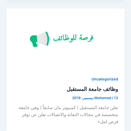
Uncategorized
ﻭﻇﺎﺋﻒ ﺟﺎﻣﻌﺔ ﺍﻟﻤﺴﺘﻘﺒﻞ
13 ديسمبر، 2019
/
Mohamed
ﺗﻌﻠﻦ ﺟﺎﻣﻌﺔ ﺍﻟﻤﺴﺘﻘﺒﻞ ‏( ﻛﻤﺒﻴﻮﺗﺮ ﻣﺎﻥ ﺳﺎﺑﻘﺎً ‏) ﻭﻫﻲ ﺟﺎﻣﻌﺔ
ﻣﺘﺨﺼﺼﺔ ﻓﻲ ﻣﺠﺎﻻﺕ ﺍﻟﺘﻘﺎﻧﺔ ﻭﺍﻻﺗﺼﺎﻻﺕ ﺗﻌﻠﻦ ﻋﻦ ﺗﻮﻓﺮ
ﻓﺮﺹ ﻟﻤﻞﺀ