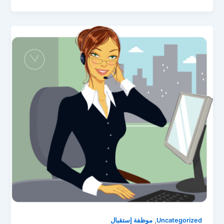
,
Uncategorized
ﻣﻮﻇﻔﺔ ﺇﺳﺘﻘﺒﺎﻝ