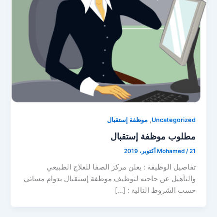
,
Uncategorized
ﻣﻮﻇﻔﺔ ﺇﺳﺘﻘﺒﺎﻝ
مطلوب ﻣﻮﻇﻔﺔ ﺇﺳﺘﻘﺒﺎﻝ
21 أكتوبر، 2019
/
Mohamed
ﺗﻔﺎﺻﻴﻞ ﺍﻟﻮﻇﻴﻔﺔ : ﻳﻌﻠﻦ ﻣﺮﻛﺰ ﺍﻟﺼﻔﺎ ﻟﻠﻌﻼﺝ ﺍﻟﻄﺒﻴﻌﻲ
ﻭﺍﻟﺘﺄﻫﻴﻞ ﻋﻦ ﺣﺎﺟﺘﻪ ﻟﺘﻮﻇﻴﻒ ﻣﻮﻇﻔﺔ ﺇﺳﺘﻘﺒﺎﻝ ﺑﺪﻭﺍﻡ ﻣﺴﺎﺋﻲ
ﺣﺴﺐ ﺍﻟﺸﺮﻭﻁ ﺍﻟﺘﺎﻟﻴﺔ : […]