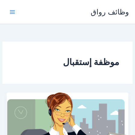
خطي
وظائف رواق
لى
لمحتوى
ﻣﻮﻇﻔﺔ ﺇﺳﺘﻘﺒﺎﻝ